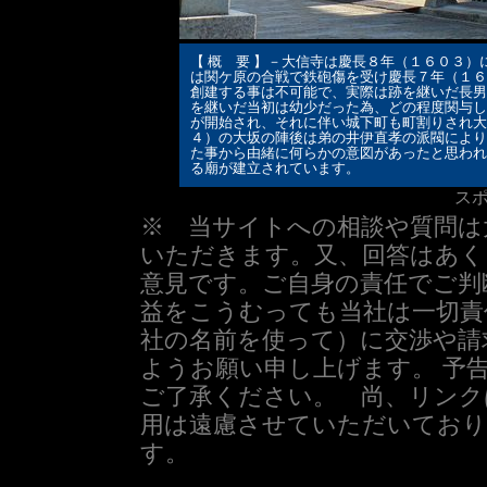
【 概 要 】－大信寺は慶長８年（１６０３
は関ケ原の合戦で鉄砲傷を受け慶長７年（１６
創建する事は不可能で、実際は跡を継いだ長男
を継いだ当初は幼少だった為、どの程度関与し
が開始され、それに伴い城下町も町割りされ大
４）の大坂の陣後は弟の井伊直孝の派閥により
た事から由緒に何らかの意図があったと思われ
る廟が建立されています。
ス
※ 当サイトへの相談や質問は
いただきます。又、回答はあく
意見です。ご自身の責任でご判
益をこうむっても当社は一切責
社の名前を使って）に交渉や請
ようお願い申し上げます。 予
ご了承ください。 尚、リンク
用は遠慮させていただいており
す。